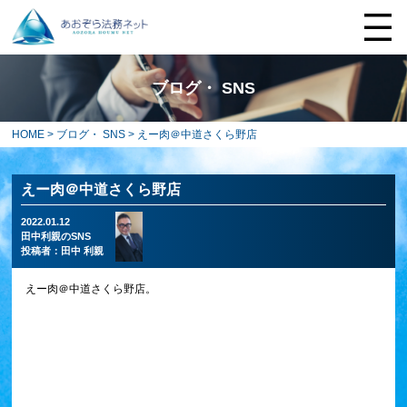
ブログ・ SNS
HOME
>
ブログ・ SNS
> えー肉＠中道さくら野店
えー肉＠中道さくら野店
2022.01.12
田中利親のSNS
投稿者：
田中 利親
えー肉＠中道さくら野店。