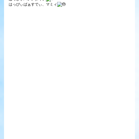
はっぴぃばぁすでぃ、マミィ