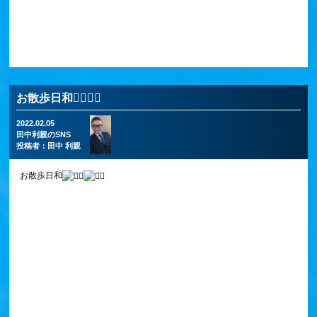
お散歩日和🚶‍♂️🚶‍♀️
2022.02.05
田中利親のSNS
投稿者：
田中 利親
お散歩日和