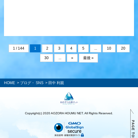
1 / 144
1
2
3
4
5
...
10
20
30
...
»
最後 »
HOME
>
ブログ・ SNS
> 田中 利親
Copyright(c) 2020 AOZORA HOUMU NET. All Rights Reserved.