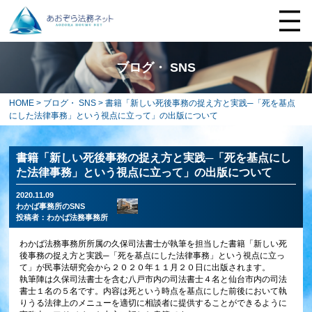
ブログ・ SNS
HOME
>
ブログ・ SNS
> 書籍「新しい死後事務の捉え方と実践─「死を基点
にした法律事務」という視点に立って」の出版について
書籍「新しい死後事務の捉え方と実践─「死を基点にし
た法律事務」という視点に立って」の出版について
2020.11.09
わかば事務所のSNS
投稿者：
わかば法務事務所
わかば法務事務所所属の久保司法書士が執筆を担当した書籍「新しい死
後事務の捉え方と実践─「死を基点にした法律事務」という視点に立っ
て」が民事法研究会から２０２０年１１月２０日に出版されます。
執筆陣は久保司法書士を含む八戸市内の司法書士４名と仙台市内の司法
書士１名の５名です。内容は死という時点を基点にした前後において執
りうる法律上のメニューを適切に相談者に提供することができるように