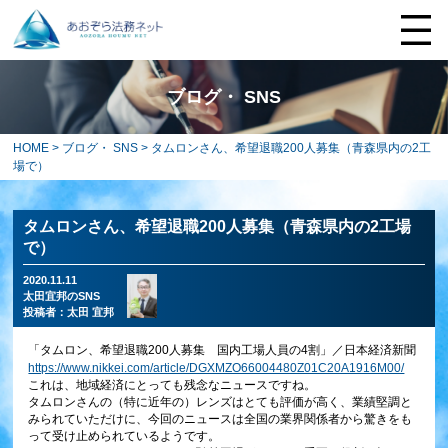
ブログ・ SNS
HOME
>
ブログ・ SNS
> タムロンさん、希望退職200人募集（青森県内の2工
場で）
タムロンさん、希望退職200人募集（青森県内の2工場
で）
2020.11.11
太田宜邦のSNS
投稿者：
太田 宜邦
「タムロン、希望退職200人募集 国内工場人員の4割」／日本経済新聞
https://www.nikkei.com/article/DGXMZO66004480Z01C20A1916M00/
これは、地域経済にとっても残念なニュースですね。
タムロンさんの（特に近年の）レンズはとても評価が高く、業績堅調と
みられていただけに、今回のニュースは全国の業界関係者から驚きをも
って受け止められているようです。