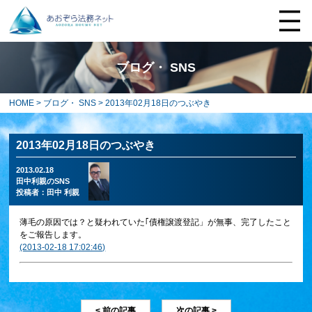
ブログ・ SNS
HOME
>
ブログ・ SNS
> 2013年02月18日のつぶやき
2013年02月18日のつぶやき
2013.02.18
田中利親のSNS
投稿者：
田中 利親
薄毛の原因では？と疑われていた｢債権譲渡登記」が無事、完了したこと
をご報告します。
(2013-02-18 17:02:46)
< 前の記事
次の記事 >