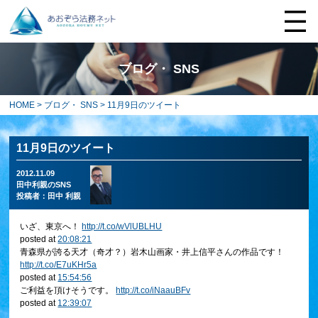
ブログ・ SNS
HOME
>
ブログ・ SNS
> 11月9日のツイート
11月9日のツイート
2012.11.09
田中利親のSNS
投稿者：
田中 利親
いざ、東京へ！
http://t.co/wVlUBLHU
posted at
20:08:21
青森県が誇る天才（奇才？）岩木山画家・井上信平さんの作品です！
http://t.co/E7uKHr5a
posted at
15:54:56
ご利益を頂けそうです。
http://t.co/iNaauBFv
posted at
12:39:07