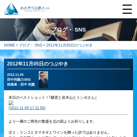
ブログ・ SNS
HOME
>
ブログ・ SNS
> 2012年11月05日のつぶやき
2012年11月05日のつぶやき
2012.11.05
田中利親のSNS
投稿者：
田中 利親
本日のベストショット！｢鱗雲と岩木山とトンボさん｣
(2012-11-05 17:11:56)
より一層のご商売の繁盛を北の国よりお祈りします。
注１：リンゴとタマネギとワインを贈った訳ではありません。