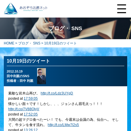
ブログ・ SNS
HOME
>
ブログ・ SNS
> 10月19日のツイート
10月19日のツイート
2012.10.19
田中利親のSNS
投稿者：
田中 利親
素敵な岩木山再び。
http://t.co/Ldz3UYgD
posted at
17:59:05
懐かしい面々です！しかし、、、ジョンさん眉毛太っ！！！
http://t.co/7V88QlyV
posted at
17:52:05
大間の超マグロ食べたーい！ でも、今週末は会議の為、仙台へ。 そし
て、牛タンを食す流れ。
http://t.co/LMw7l2s5
posted at
13:26:12