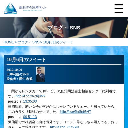
ブログ・ SNS
HOME
>
ブログ・ SNS
> 10月6日のツイート
10月6日のツイート
2012.10.06
田中利親のSNS
投稿者：
田中 利親
一関からレンタカーで 約90分。気仙沼司法書士相談センターに到着で
す。
http://t.co/x6ZbjuN9
posted at
13:35:03
盛岡駅着。若い女子が何だかはしゃいでいるなぁー、と思っていたら、
このカラクリ時計のせいでした。
http://t.co/5nSniGHT
posted at
09:51:13
気仙沼での相談会に向け出発です。ヨーデル号むっちゃ混んでる。おっ
さん二人に挟まれてます。
http://t.co/uZtj7VkN