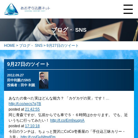
ブログ・ SNS
HOME
>
ブログ・ SNS
> 9月27日のツイート
9月27日のツイート
2012.09.27
田中利親のSNS
投稿者：
田中 利親
あなたの食べた実はどんな能力？ 「カゲカゲの実」です！…
http://t.co/xecs7q7B
posted at
21:42:55
同じ青森ですが、弘前からでも車で５・６時間はかかります。 でも、近
いうちに行ってみたい！
http://t.co/Em9xuqnA
posted at
17:10:18
今日のランチは、ちょっと贅沢にCoCo壱番屋の「手仕込三昧カリー・
３辛」
http://t.co/GuNfmdFm