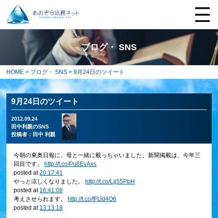
ブログ・ SNS
HOME
>
ブログ・ SNS
> 9月24日のツイート
9月24日のツイート
2012.09.24
田中利親のSNS
投稿者：
田中 利親
今朝の東奥日報に、母と一緒に載っちゃいました。新聞掲載は、今年三
回目です。
http://t.co/Pu6EvAxs
posted at
20:17:41
やっと涼しくなりました。
http://t.co/Ljj55PbH
posted at
16:41:08
考えさせられます。
http://t.co/fFtJd4O6
posted at
13:13:18