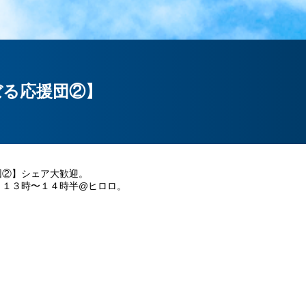
ぼる応援団②】
団②】シェア大歓迎。
）１３時〜１４時半@ヒロロ。