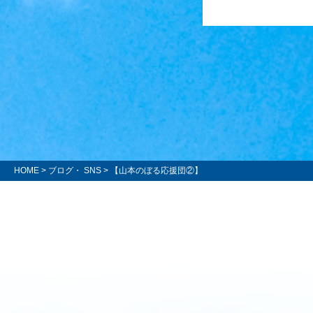
HOME
>
ブログ・ SNS
> 【山本のぼる応援団②】