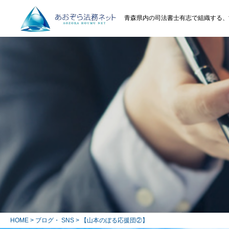
青森県内の司法書士有志で組織する、
HOME
>
ブログ・ SNS
> 【山本のぼる応援団②】