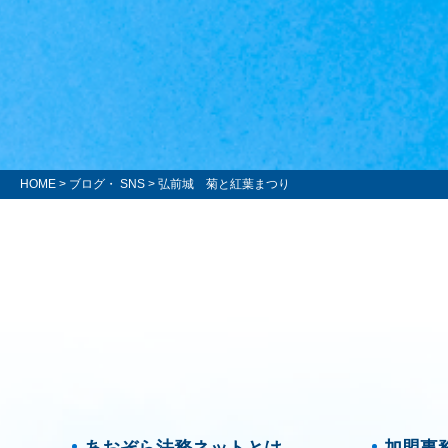
HOME
>
ブログ・ SNS
> 弘前城 菊と紅葉まつり