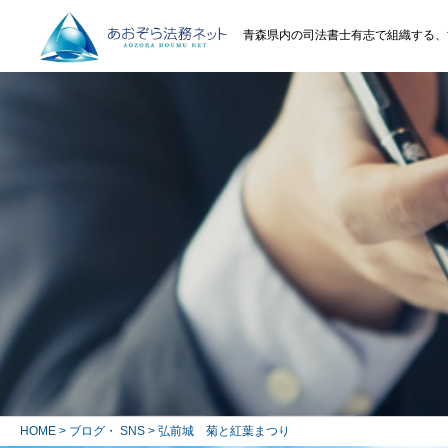
青森県内の司法書士有志で組織する、
HOME
>
ブログ・ SNS
> 弘前城 菊と紅葉まつり