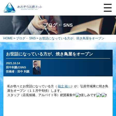
ブログ・ SNS
HOME
>
ブログ・ SNS
> お世話になっている方が、焼き鳥屋をオープン
お世話になっている方が、焼き鳥屋をオープン
2021.10.14
田中利親のSNS
投稿者：
田中 利親
私が色々とお世話になっている方（
福士 祐一
）が、弘前市城東に焼き鳥
屋をオープン（１１月中旬頃）します。
スタッフ（店長候補、アルバイト等）絶賛募集中
楽しみです