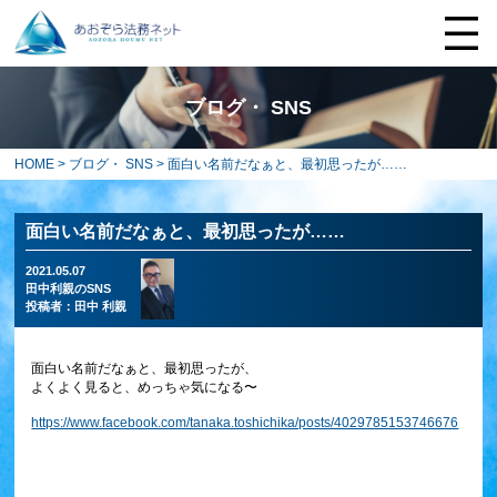
ブログ・ SNS
HOME
>
ブログ・ SNS
> 面白い名前だなぁと、最初思ったが……
面白い名前だなぁと、最初思ったが……
2021.05.07
田中利親のSNS
投稿者：
田中 利親
面白い名前だなぁと、最初思ったが、
よくよく見ると、めっちゃ気になる〜
https://www.facebook.com/tanaka.toshichika/posts/4029785153746676