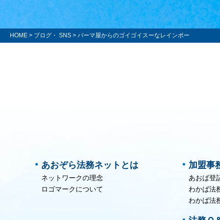
HOME
>
ブログ・ SNS
> パーマ屋からのゴイゴイスーなレインボー
あおぞら法務ネットとは
加盟事
ネットワークの理念
あおば登
ロゴマークについて
わかば法
わかば法