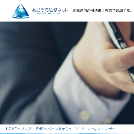
青森県内の司法書士有志で組織する、
HOME
>
ブログ・ SNS
> パーマ屋からのゴイゴイスーなレインボー