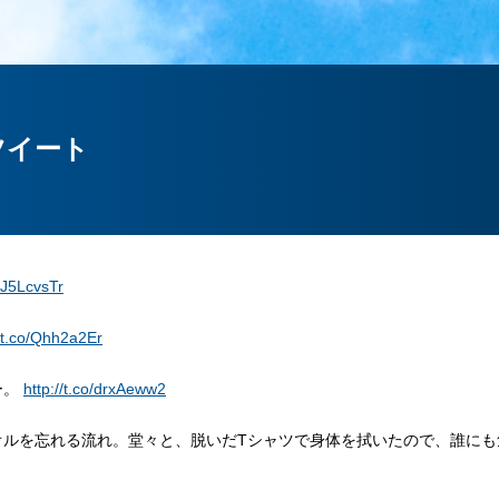
ツイート
o/J5LcvsTr
//t.co/Qhh2a2Er
ー。
http://t.co/drxAeww2
オルを忘れる流れ。堂々と、脱いだTシャツで身体を拭いたので、誰にも