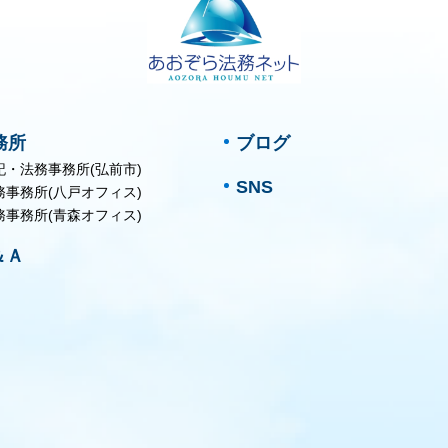
務所
ブログ
記・法務事務所(弘前市)
SNS
務事務所(八戸オフィス)
務事務所(青森オフィス)
＆Ａ