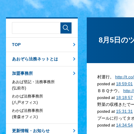
8月5日の
TOP
あおぞら法務ネットとは
加盟事務所
村運行。
http://t.c
あおば登記・法務事務所
posted at
18:59:01
(弘前市)
ＢＢＱナウ。
http:
わかば法務事務所
posted at
18:18:57
(八戸オフィス)
野菜の収穫きたで
わかば法務事務所
posted at
15:31:31
(青森オフィス)
プールに行ってタ
posted at
14:34:54
更新情報・お知らせ