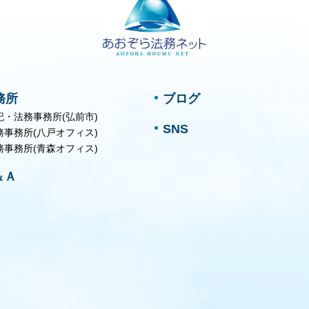
務所
ブログ
記・法務事務所(弘前市)
SNS
務事務所(八戸オフィス)
務事務所(青森オフィス)
＆Ａ