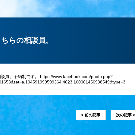
こちらの相談員。
約制です。 https://www.facebook.com/photo.php?
01653&set=a.104591999599364.4623.100001456938549&type=3
< 前の記事
次の記事 