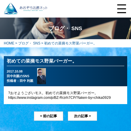
ブログ・ SNS
HOME
>
ブログ・ SNS
> 初めての菜摘モス野菜バーガー。
初めての菜摘モス野菜バーガー。
2017.10.08
田中利親のSNS
投稿者：
田中 利親
?おそようございモス。初めての菜摘モス野菜バーガー。
https://www.instagram.com/p/BZ-Rrzrh7CP/?taken-by=chika0929
< 前の記事
次の記事 >