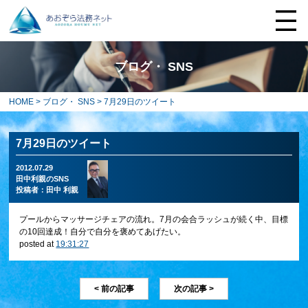
ブログ・ SNS
HOME
>
ブログ・ SNS
> 7月29日のツイート
7月29日のツイート
2012.07.29
田中利親のSNS
投稿者：
田中 利親
プールからマッサージチェアの流れ。7月の会合ラッシュが続く中、目標
の10回達成！自分で自分を褒めてあげたい。
posted at
19:31:27
< 前の記事
次の記事 >