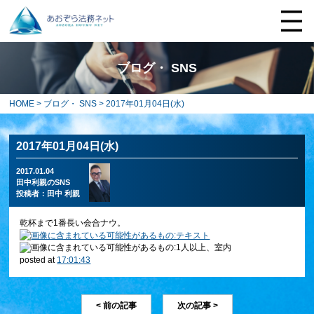
ブログ・ SNS
HOME
>
ブログ・ SNS
> 2017年01月04日(水)
2017年01月04日(水)
2017.01.04
田中利親のSNS
投稿者：
田中 利親
乾杯まで1番長い会合ナウ。
posted at
17:01:43
< 前の記事
次の記事 >