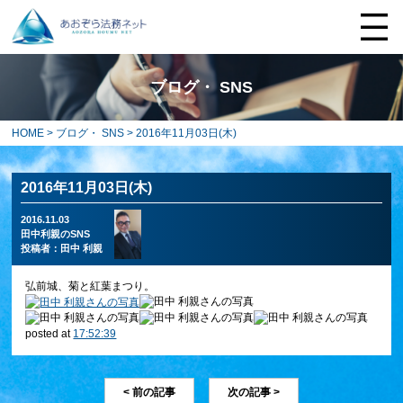
ブログ・ SNS
HOME
>
ブログ・ SNS
> 2016年11月03日(木)
2016年11月03日(木)
2016.11.03
田中利親のSNS
投稿者：
田中 利親
弘前城、菊と紅葉まつり。
posted at
17:52:39
< 前の記事
次の記事 >