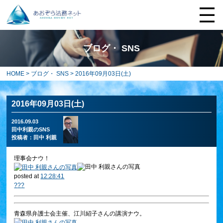
ブログ・ SNS
HOME
>
ブログ・ SNS
> 2016年09月03日(土)
2016年09月03日(土)
2016.09.03
田中利親のSNS
投稿者：
田中 利親
理事会ナウ！
posted at
12:28:41
?
?
?
青森県弁護士会主催、江川紹子さんの講演ナウ。