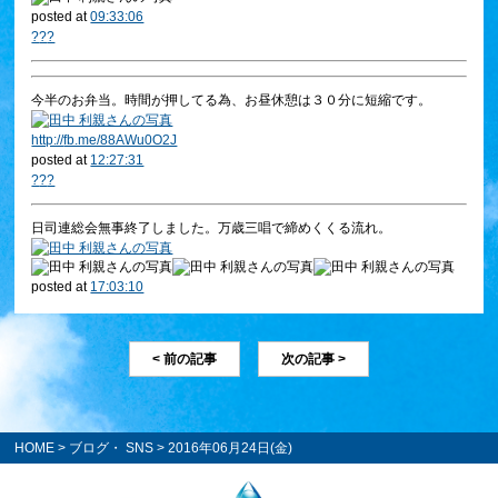
posted at
09:33:06
?
?
?
今半のお弁当。時間が押してる為、お昼休憩は３０分に短縮です。
http://
fb.me/88AWu0O2J
posted at
12:27:31
?
?
?
日司連総会無事終了しました。万歳三唱で締めくくる流れ。
posted at
17:03:10
< 前の記事
次の記事 >
HOME
>
ブログ・ SNS
> 2016年06月24日(金)