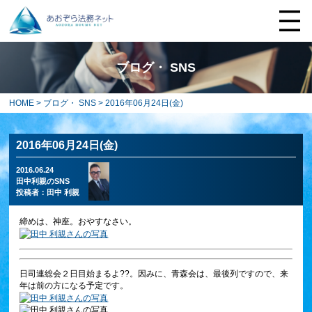
ブログ・ SNS
HOME
>
ブログ・ SNS
> 2016年06月24日(金)
2016年06月24日(金)
2016.06.24
田中利親のSNS
投稿者：
田中 利親
締めは、神座。おやすなさい。
日司連総会２日目始まるよ??。因みに、青森会は、最後列ですので、来
年は前の方になる予定です。