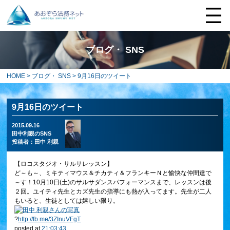
ブログ・ SNS
HOME
>
ブログ・ SNS
> 9月16日のツイート
9月16日のツイート
2015.09.16
田中利親のSNS
投稿者：
田中 利親
【ロコスタジオ・サルサレッスン】
ど～も～、ミキティマウス＆チカティ＆フランキーＮと愉快な仲間達で
～す！10月10日(土)のサルサダンスパフォーマンスまで、レッスンは後
２回。ユイティ先生とカズ先生の指導にも熱が入ってます。先生が二人
もいると、生徒としては嬉しい限り。
?
http://
fb.me/3ZInuVFgT
posted at
21:03:43