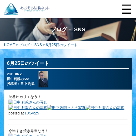
ブログ・ SNS
HOME
>
ブログ・ SNS
> 6月25日のツイート
6月25日のツイート
2015.06.25
田中利親のSNS
投稿者：
田中 利親
渋谷ヒカリエなう！
posted at
10:54:25
今半すき焼き弁当なう！