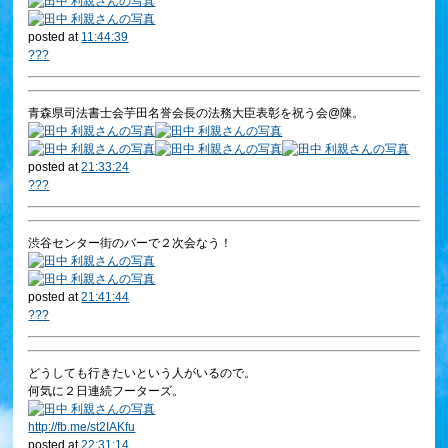
posted at
11:44:39
?
?
?
青森県司法書士会芋田名誉会長の法務大臣表彰を祝う会@陳。
posted at
21:33:24
?
?
?
渋谷センター街のバーで２次会なう！
posted at
21:41:44
?
?
?
どうしても行きたいという人がいるので。
何気に２日連続フーターズ。
http://
fb.me/st2IAKfu
posted at
22:31:14