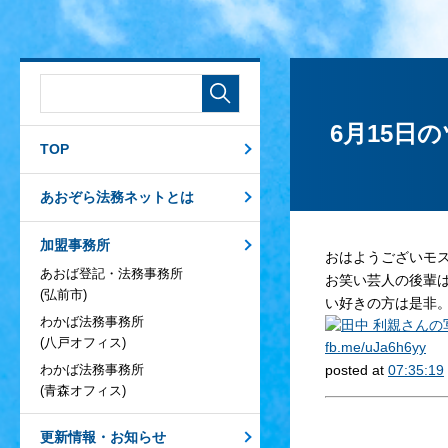
6月15日
TOP
あおぞら法務ネットとは
加盟事務所
おはようございモ
あおば登記・法務事務所
お笑い芸人の後輩
(弘前市)
い好きの方は是非
わかば法務事務所
(八戸オフィス)
fb.me/uJa6h6yy
わかば法務事務所
posted at
07:35:19
(青森オフィス)
更新情報・お知らせ