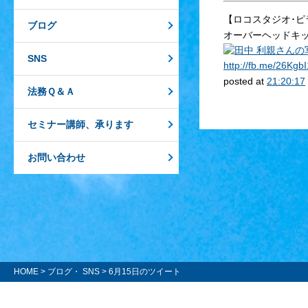
【ロコスタジオ･ピ
ブログ
オーバーヘッドキ
SNS
http://
fb.me/26Kgb
posted at
21:20:17
法務Ｑ＆Ａ
セミナー講師、承ります
お問い合わせ
HOME
>
ブログ・ SNS
> 6月15日のツイート