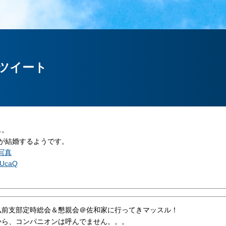
のツイート
ス。
が結婚するようです。
0UcaQ
弘前支部定時総会＆懇親会＠佐和家に行ってきマッスル！
から、コンパニオンは呼んでません。。。