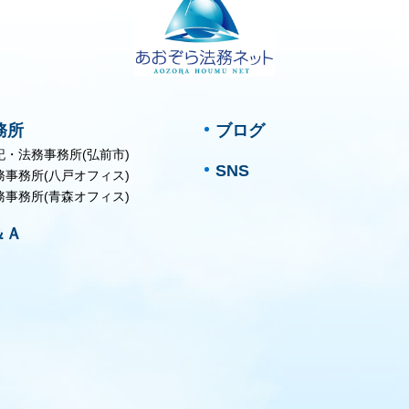
務所
ブログ
記・法務事務所(弘前市)
SNS
務事務所(八戸オフィス)
務事務所(青森オフィス)
＆Ａ