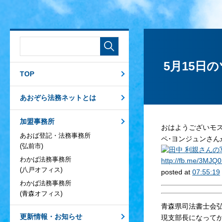
5月15日
TOP
あおぞら法務ネットとは
加盟事務所
おはようございモ
あおば登記・法務事務所
ペ･ヨンジュンさん
(弘前市)
わかば法務事務所
http://
fb.me/3MJQ
(八戸オフィス)
posted at
07:55:19
わかば法務事務所
(青森オフィス)
青森県司法書士会
更新情報・お知らせ
現支部長になって