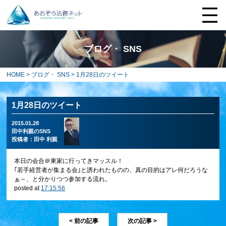
ブログ・ SNS
HOME
>
ブログ・ SNS
> 1月28日のツイート
1月28日のツイート
2015.01.28
田中利親のSNS
投稿者：
田中 利親
本日の会合＠東家に行ってきマッスル！
｢若手経営者が集まる会｣と誘われたものの、真の目的はアレ何だろうな
ぁ～、と分かりつつ参加する流れ。
posted at
17:15:56
< 前の記事
次の記事 >