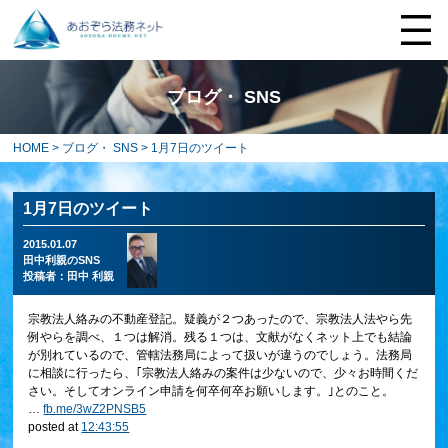
ブログ・ SNS
HOME
>
ブログ・ SNS
> 1月7日のツイート
1月7日のツイート
2015.01.07
田中利親のSNS
投稿者：
田中 利親
宗教法人絡みの不動産登記。疑義が２つあったので、宗教法人法やら先
例やらを調べ、１つは解消。残る１つは、文献がなくネット上でも結論
が別れているので、管轄法務局によって扱いが違うのでしょう。法務局
に相談に行ったら、｢宗教法人絡みの案件は少ないので、少々お時間くだ
さい。そしてオンライン申請を何卒何卒お願いします。｣とのこと。
…
fb.me/3wZ2PNSB5
posted at
12:43:55