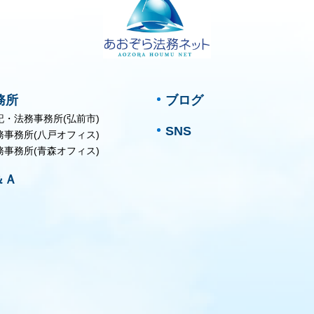
務所
ブログ
記・法務事務所(弘前市)
SNS
務事務所(八戸オフィス)
務事務所(青森オフィス)
＆Ａ