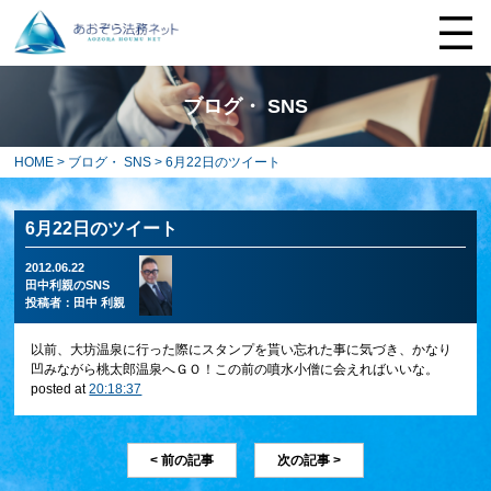
ブログ・ SNS
HOME
>
ブログ・ SNS
> 6月22日のツイート
6月22日のツイート
2012.06.22
田中利親のSNS
投稿者：
田中 利親
以前、大坊温泉に行った際にスタンプを貰い忘れた事に気づき、かなり
凹みながら桃太郎温泉へＧＯ！この前の噴水小僧に会えればいいな。
posted at
20:18:37
< 前の記事
次の記事 >