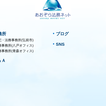
務所
ブログ
記・法務事務所(弘前市)
SNS
務事務所(八戸オフィス)
務事務所(青森オフィス)
＆Ａ