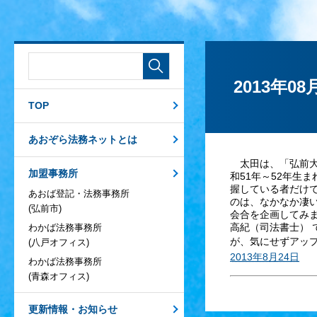
2013年0
TOP
あおぞら法務ネットとは
太田は、「弘前大
加盟事務所
和51年～52年生
握している者だけで
あおば登記・法務事務所
のは、なかなか凄
(弘前市)
会合を企画してみま
高紀（司法書士） 
わかば法務事務所
が、気にせずアップ
(八戸オフィス)
2013年8月24日
わかば法務事務所
(青森オフィス)
更新情報・お知らせ