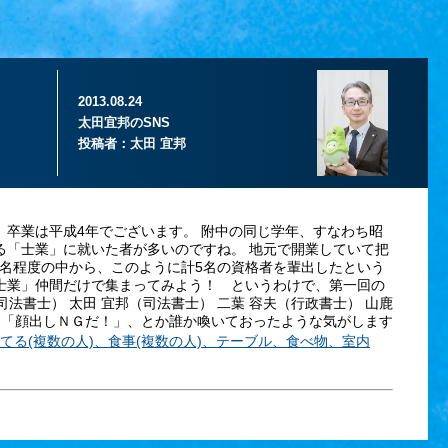
2013.08.24
太田宜邦のSNS
投稿者：
太田 宜邦
卒業は平成4年でございます。 附中の同じ学年、すなわち昭
る「士業」に就いた者が多いのですね。 地元で開業していて把
0名程度の中から、このように計5名の資格者を輩出したという
士業」仲間だけで集まってみよう！ というわけで、第一回の
法書士） 太田 宜邦（司法書士） 二葉 容夫（行政書士） 山鹿
 「顔出しＮＧだ！」、とか誰か喚いておったような気がします