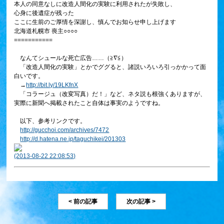
本人の同意なしに改造人間化の実験に利用されたが失敗し、
心身に後遺症が残った
ここに生前のご厚情を深謝し、慎んでお知らせ申し上げます
北海道札幌市 喪主○○○○
===========
なんてシュールな死亡広告……（≧∇≦）
「改造人間化の実験」とかでググると、諸説いろいろ引っかかって面
白いです。
→
http://bit.ly/19LKfnX
「コラージュ（改変写真）だ！」など、ネタ説も根強くありますが、
実際に新聞へ掲載されたこと自体は事実のようですね。
以下、参考リンクです。
http://gucchoi.com/archives/7472
http://d.hatena.ne.jp/taguchikei/201303
(2013-08-22 22:08:53)
< 前の記事
次の記事 >