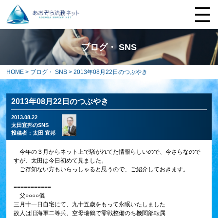
ブログ・ SNS
HOME
>
ブログ・ SNS
> 2013年08月22日のつぶやき
2013年08月22日のつぶやき
2013.08.22
太田宜邦のSNS
投稿者：
太田 宜邦
今年の３月からネット上で騒がれてた情報らしいので、今さらなので
すが、太田は今日初めて見ました。
ご存知ない方もいらっしゃると思うので、ご紹介しておきます。
===========
父○○○○儀
三月十一日自宅にて、九十五歳をもって永眠いたしました
故人は旧海軍二等兵、空母瑞鶴で零戦整備のち機関部転属