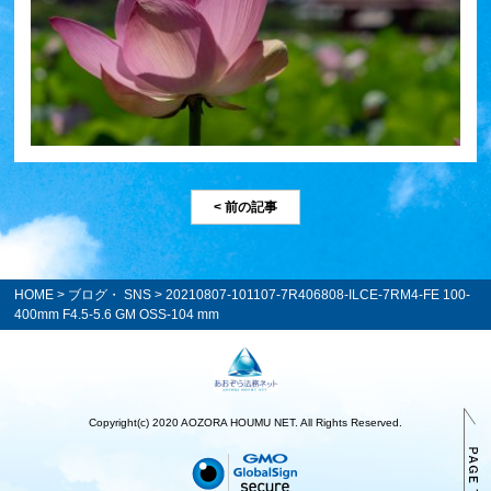
< 前の記事
HOME
>
ブログ・ SNS
> 20210807-101107-7R406808-ILCE-7RM4-FE 100-
400mm F4.5-5.6 GM OSS-104 mm
Copyright(c) 2020 AOZORA HOUMU NET. All Rights Reserved.