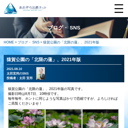
ブログ・ SNS
HOME
>
ブログ・ SNS
> 猿賀公園の「北限の蓮」、2021年版
猿賀公園の「北限の蓮」、2021年版
2021.08.10
太田宜邦のSNS
投稿者：
太田 宜邦
猿賀公園の「北限の蓮」、2021年版の写真です。
撮影日時は8月7日、10時頃です。
毎年毎年、ホントに同じような写真ばかりで恐縮ですが、よろしければ
ご高覧くださいませ！