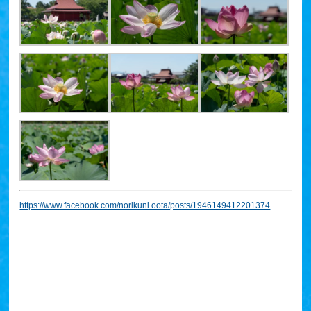
https://www.facebook.com/norikuni.oota/posts/1946149412201374