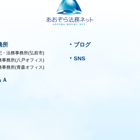
務所
ブログ
記・法務事務所(弘前市)
SNS
務事務所(八戸オフィス)
務事務所(青森オフィス)
＆Ａ