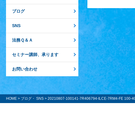
ブログ
SNS
法務Ｑ＆Ａ
セミナー講師、承ります
お問い合わせ
HOME
>
ブログ・ SNS
> 20210807-100141-7R406794-ILCE-7RM4-FE 100-4