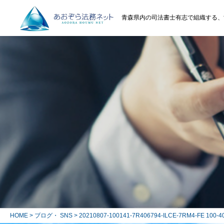
青森県内の司法書士有志で組織する、
HOME
>
ブログ・ SNS
> 20210807-100141-7R406794-ILCE-7RM4-FE 100-4