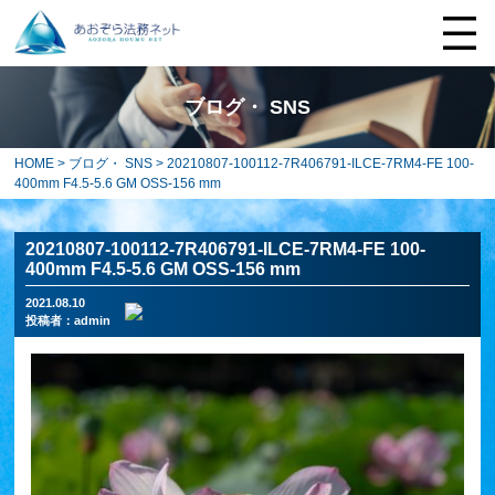
ブログ・ SNS
HOME
>
ブログ・ SNS
> 20210807-100112-7R406791-ILCE-7RM4-FE 100-
400mm F4.5-5.6 GM OSS-156 mm
20210807-100112-7R406791-ILCE-7RM4-FE 100-
400mm F4.5-5.6 GM OSS-156 mm
2021.08.10
投稿者：
admin