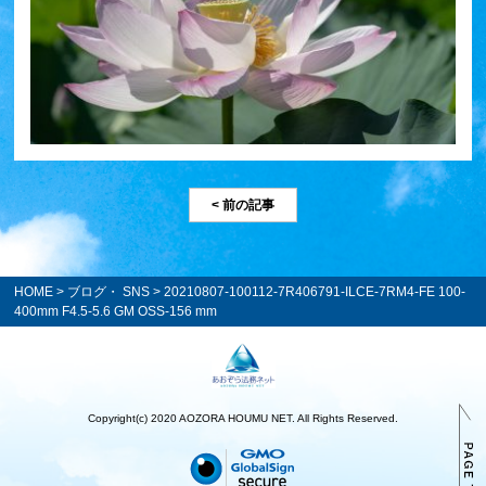
< 前の記事
HOME
>
ブログ・ SNS
> 20210807-100112-7R406791-ILCE-7RM4-FE 100-
400mm F4.5-5.6 GM OSS-156 mm
Copyright(c) 2020 AOZORA HOUMU NET. All Rights Reserved.