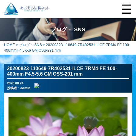
ブログ・ SNS
HOME
>
ブログ・ SNS
> 20200823-110649-7R402531-ILCE-7RM4-FE 100-
400mm F4.5-5.6 GM OSS-291 mm
20200823-110649-7R402531-ILCE-7RM4-FE 100-
400mm F4.5-5.6 GM OSS-291 mm
2020.08.24
投稿者：
admin