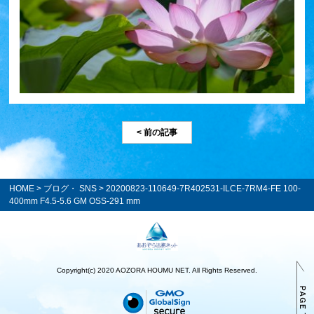
< 前の記事
HOME
>
ブログ・ SNS
> 20200823-110649-7R402531-ILCE-7RM4-FE 100-
400mm F4.5-5.6 GM OSS-291 mm
Copyright(c) 2020 AOZORA HOUMU NET. All Rights Reserved.