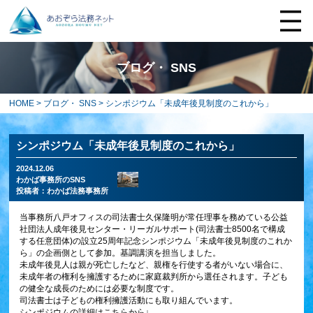
ブログ・ SNS
HOME
>
ブログ・ SNS
> シンポジウム「未成年後見制度のこれから」
シンポジウム「未成年後見制度のこれから」
2024.12.06
わかば事務所のSNS
投稿者：
わかば法務事務所
当事務所八戸オフィスの司法書士久保隆明が常任理事を務めている公益
社団法人成年後見センター・リーガルサポート(司法書士8500名で構成
する任意団体)の設立25周年記念シンポジウム「未成年後見制度のこれか
ら」の企画側として参加。基調講演を担当しました。
未成年後見人は親が死亡したなど、親権を行使する者がいない場合に、
未成年者の権利を擁護するために家庭裁判所から選任されます。子ども
の健全な成長のためには必要な制度です。
司法書士は子どもの権利擁護活動にも取り組んでいます。
シンポジウムの詳細はこちらから↓