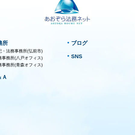
務所
ブログ
記・法務事務所(弘前市)
SNS
務事務所(八戸オフィス)
務事務所(青森オフィス)
＆Ａ