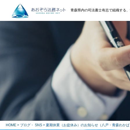
青森県内の司法書士有志で組織する、
HOME
>
ブログ・ SNS
> 夏期休業（お盆休み）のお知らせ（八戸・青森わかば