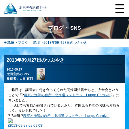
ブログ・ SNS
HOME
>
ブログ・ SNS
> 2013年09月27日のつぶやき
2013年09月27日のつぶやき
2013.09.27
太田宜邦のSNS
投稿者：
太田 宜邦
昨日は、講演会に付き合ってくれた同僚司法書士らと、夕食会という
ことで「?
農家と漁師の台所 北海道レストラン Lungo Carnival
?」に
伺いました。
FB上でも皆様が絶賛されているとおり、雰囲気も料理のお味も素晴ら
しく、良いお店でした！
?-?場所:?
農家と漁師の台所 北海道レストラン Lungo Carnival
(2013-09-27 09:09:03)