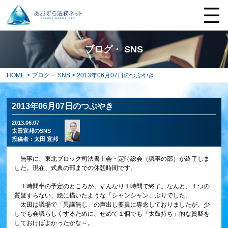
ブログ・ SNS
HOME
>
ブログ・ SNS
> 2013年06月07日のつぶやき
2013年06月07日のつぶやき
2013.06.07
太田宜邦のSNS
投稿者：
太田 宜邦
無事に、東北ブロック司法書士会・定時総会（議事の部）が終了しま
した。現在、式典の部までの休憩時間です。
１時間半の予定のところが、すんなり１時間で終了。なんと、１つの
質疑すらない、絵に描いたような「シャンシャン」ぶりでした。
太田は議場で「異議無し」の声出し要員に専念しておりましたが、少
しでも会議らしくするために、せめて１個でも「太鼓持ち」的な質疑を
しておけばよかったかな～。