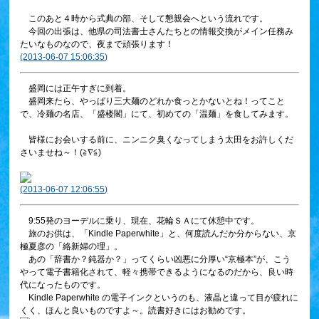
このあと４時から式典の部、そして懇親会へという流れです。
今回の出張は、他県の司法書士さんたちとの情報交換がメイン任務み
たいなものなので、夜まで頑張ります！
(2013-06-07 15:06:35)
盛岡には正午すぎに到着。
盛岡来たら、やっぱり三大麺のどれか食っとかないとね！ってこと
で、冷麺の名店、「盛楼閣」にて、初めての「温麺」を食してみます。
皆様にお会いする前に、ニンニク臭くなってしまう太田をお許しくだ
さいませね～！(≧∇≦)
(2013-06-07 12:06:55)
9:55発のヨーデルに乗り、現在、花輪ＳＡにて休憩中です。
旅のお供は、「Kindle Paperwhite」と、何度読んだか分からない、京
極夏彦の「絡新婦の理」。
あの「辞書か？鈍器か？」ってくらい凶悪に分厚い“京極本”が、こう
やって電子書籍化されて、軽々携帯できるようになるのだから、良い時
代になったものです。
Kindle Paperwhite の電子インクというのも、液晶と違って目が疲れに
くく、ほんと良いものですよ～。読書好きにはお勧めです。