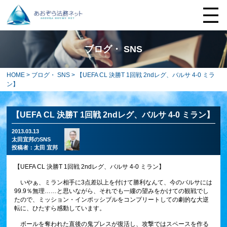
ブログ・ SNS
HOME
>
ブログ・ SNS
> 【UEFA CL 決勝T 1回戦 2ndレグ、バルサ 4-0 ミラ
ン】
【UEFA CL 決勝T 1回戦 2ndレグ、バルサ 4-0 ミラン】
2013.03.13
太田宜邦のSNS
投稿者：
太田 宜邦
【UEFA CL 決勝T 1回戦 2ndレグ、バルサ 4-0 ミラン】
いやぁ、ミラン相手に3点差以上を付けて勝利なんて、今のバルサには
99.9％無理……と思いながら、それでも一縷の望みをかけての観戦でし
たので、ミッション・インポッシブルをコンプリートしての劇的な大逆
転に、ひたすら感動しています。
ボールを奪われた直後の鬼プレスが復活し、攻撃ではスペースを作る