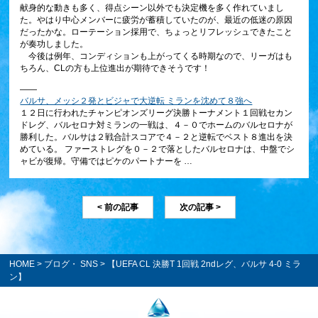
献身的な動きも多く、得点シーン以外でも決定機を多く作れていまし
た。やはり中心メンバーに疲労が蓄積していたのが、最近の低迷の原因
だったかな。ローテーション採用で、ちょっとリフレッシュできたこと
が奏功しました。
今後は例年、コンディションも上がってくる時期なので、リーガはも
ちろん、CLの方も上位進出が期待できそうです！
――
バルサ、メッシ２発とビジャで大逆転 ミランを沈めて８強へ
１２日に行われたチャンピオンズリーグ決勝トーナメント１回戦セカン
ドレグ、バルセロナ対ミランの一戦は、４－０でホームのバルセロナが
勝利した。バルサは２戦合計スコアで４－２と逆転でベスト８進出を決
めている。 ファーストレグを０－２で落としたバルセロナは、中盤でシ
ャビが復帰。守備ではピケのパートナーを …
< 前の記事
次の記事 >
HOME
>
ブログ・ SNS
> 【UEFA CL 決勝T 1回戦 2ndレグ、バルサ 4-0 ミラ
ン】