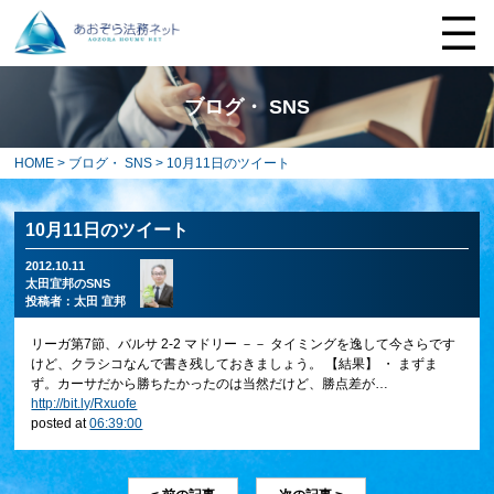
ブログ・ SNS
HOME
>
ブログ・ SNS
> 10月11日のツイート
10月11日のツイート
2012.10.11
太田宜邦のSNS
投稿者：
太田 宜邦
リーガ第7節、バルサ 2-2 マドリー －－ タイミングを逸して今さらです
けど、クラシコなんで書き残しておきましょう。 【結果】 ・ まずま
ず。カーサだから勝ちたかったのは当然だけど、勝点差が…
http://bit.ly/Rxuofe
posted at
06:39:00