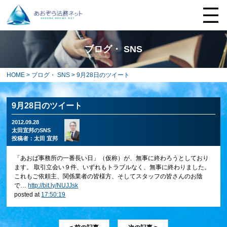
ブログ・ SNS
HOME
>
ブログ・ SNS
> 9月28日のツイート
9月28日のツイート
2012.09.28
太田宜邦のSNS
投稿者：
太田 宜邦
「あおば事務所の一番長い日」（仮称）が、無事に終わろうとしており
ます。 取引立会い９件、いずれもトラブルなく、無事に終わりました。
これもご依頼主、関係業者の皆様方、そしてスタッフの皆さんのお陰
で…
http://bit.ly/NUJJsk
posted at
17:50:19