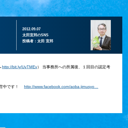
2012.09.07
太田宜邦のSNS
投稿者：
太田 宜邦
→
http://bit.ly/UvTMEv
） 当事務所への所属後、１回目の認定考
）運営中です！
http://www.facebook.com/aoba.jimusyo…