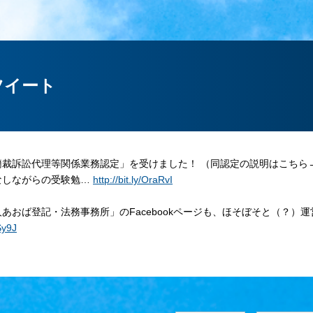
ツイート
簡裁訴訟代理等関係業務認定」を受けました！ （同認定の説明はこちら
なしながらの受験勉…
http://bit.ly/OraRvI
おば登記・法務事務所」のFacebookページも、ほそぼそと（？
Sy9J