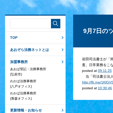
9月7日の
TOP
あおぞら法務ネットとは
岩田司法書士が「
加盟事務所
査。日常業務をこ
あおば登記・法務事務所
posted at
09:11:25
(弘前市)
当「司法書士法人あ
わかば法務事務所
http://fb.me/1KlGV
(八戸オフィス)
posted at
10:30:46
わかば法務事務所
(青森オフィス)
更新情報・お知らせ