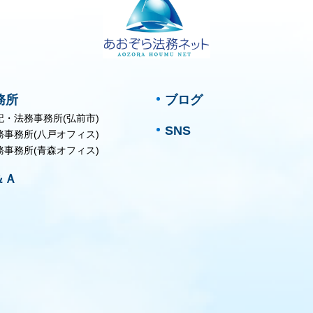
務所
ブログ
記・法務事務所(弘前市)
SNS
務事務所(八戸オフィス)
務事務所(青森オフィス)
＆Ａ