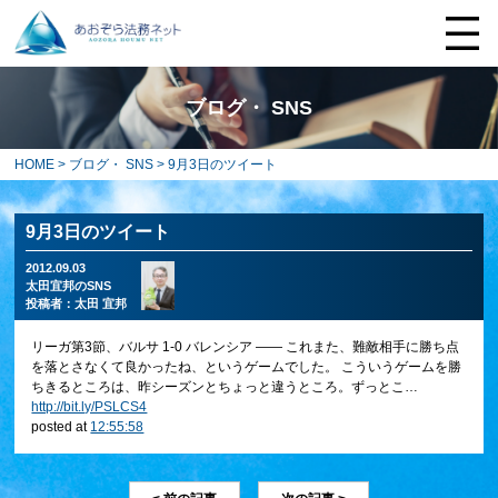
ブログ・ SNS
HOME
>
ブログ・ SNS
> 9月3日のツイート
9月3日のツイート
2012.09.03
太田宜邦のSNS
投稿者：
太田 宜邦
リーガ第3節、バルサ 1-0 バレンシア ―― これまた、難敵相手に勝ち点
を落とさなくて良かったね、というゲームでした。 こういうゲームを勝
ちきるところは、昨シーズンとちょっと違うところ。ずっとこ…
http://bit.ly/PSLCS4
posted at
12:55:58