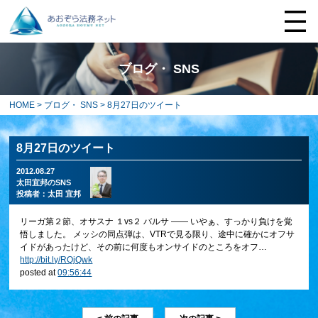
ブログ・ SNS
HOME
>
ブログ・ SNS
> 8月27日のツイート
8月27日のツイート
2012.08.27
太田宜邦のSNS
投稿者：
太田 宜邦
リーガ第２節、オサスナ １vs２ バルサ ―― いやぁ、すっかり負けを覚
悟しました。 メッシの同点弾は、VTRで見る限り、途中に確かにオフサ
イドがあったけど、その前に何度もオンサイドのところをオフ…
http://bit.ly/RQjQwk
posted at
09:56:44