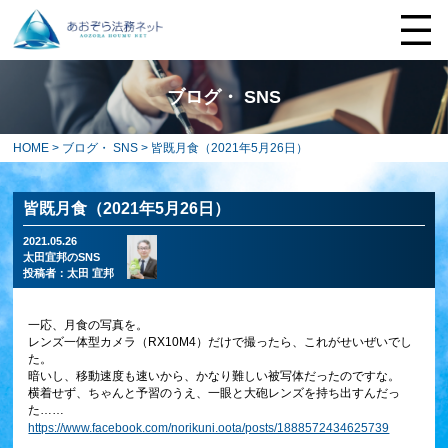
ブログ・ SNS
HOME
>
ブログ・ SNS
> 皆既月食（2021年5月26日）
皆既月食（2021年5月26日）
2021.05.26
太田宜邦のSNS
投稿者：
太田 宜邦
一応、月食の写真を。
レンズ一体型カメラ（RX10M4）だけで撮ったら、これがせいぜいでし
た。
暗いし、移動速度も速いから、かなり難しい被写体だったのですな。
横着せず、ちゃんと予習のうえ、一眼と大砲レンズを持ち出すんだっ
た……
https://www.facebook.com/norikuni.oota/posts/1888572434625739